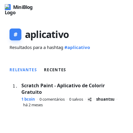
MiniBlog
aplicativo
#
Resultados para a hashtag
#aplicativo
RELEVANTES
RECENTES
Scratch Paint - Aplicativo de Colorir
1.
Gratuito
1 bcoin
·
0 comentários
·
0 salvos
·
·
shuantsu
·
há 2 meses