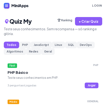
MiniApps
apps
LOGIN
Quiz My
psychology
🏆 Ranking
+ Criar Quiz
Teste seus conhecimentos. Sem recompensa — só ranking e
glória.
Todos
PHP
JavaScript
Linux
SQL
DevOps
Algoritmos
Redes
Geral
PHP
Fácil
PHP Básico
Teste seus conhecimentos em PHP.
Jogar
3 perguntas
6 jogadas
GENERAL
Médio