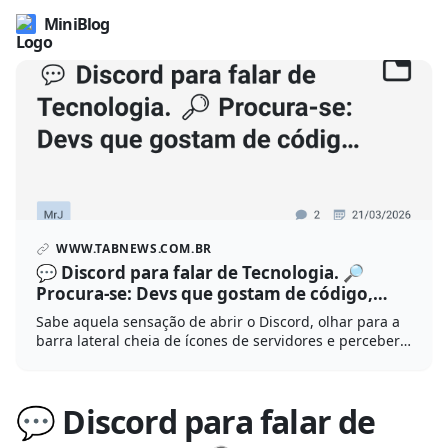
MiniBlog
WWW.TABNEWS.COM.BR
💬 Discord para falar de Tecnologia. 🔎
Procura-se: Devs que gostam de código,
arquitetura, filosofia e discutir ideias. · MrJ ·
Sabe aquela sensação de abrir o Discord, olhar para a
TabNews
barra lateral cheia de ícones de servidores e perceber
que você não tem vontade de entrar em nenhum? Eu
estava sentindo isso ultimame...
💬 Discord para falar de