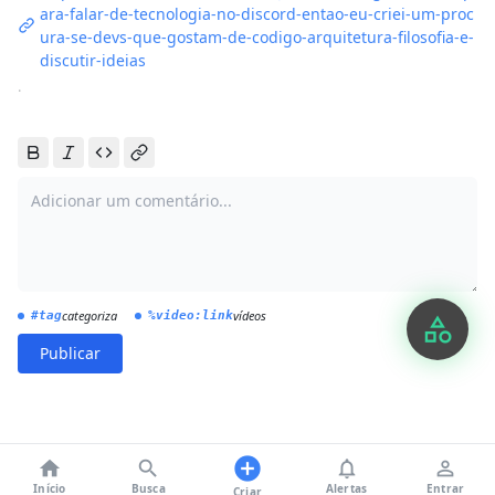
ara-falar-de-tecnologia-no-discord-entao-eu-criei-um-proc
ura-se-devs-que-gostam-de-codigo-arquitetura-filosofia-e-
discutir-ideias
·
categoriza
vídeos
#tag
%video:link
category
Publicar
add_circle
home
search
notifications_none
person_outline
Início
Busca
Alertas
Entrar
Criar