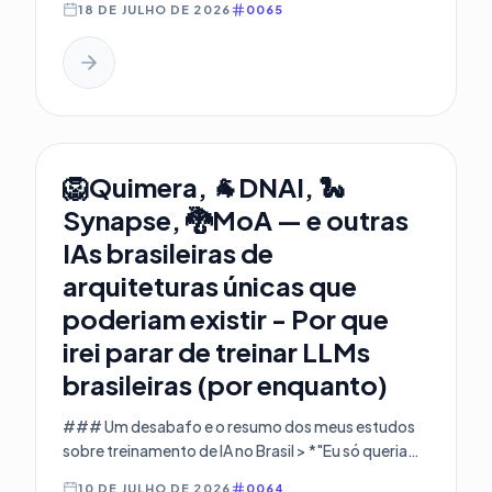
18 DE JULHO DE 2026
0065
mas não possuímos. O Reticulum é a resposta
open-source e baseada em criptografia para criar
redes paralelas, soberanas e agnósticas a
hardware.
🦁Quimera, 🐐DNAI, 🐍
Synapse, 🐉MoA — e outras
IAs brasileiras de
arquiteturas únicas que
poderiam existir - Por que
irei parar de treinar LLMs
brasileiras (por enquanto)
### Um desabafo e o resumo dos meus estudos
sobre treinamento de IA no Brasil > *"Eu só queria
construir...
10 DE JULHO DE 2026
0064