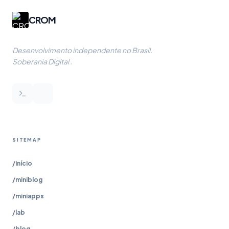
CROM
Desenvolvimento independente no Brasil.
Soberania Digital .
SITEMAP
/início
/miniblog
/miniapps
/lab
/blog