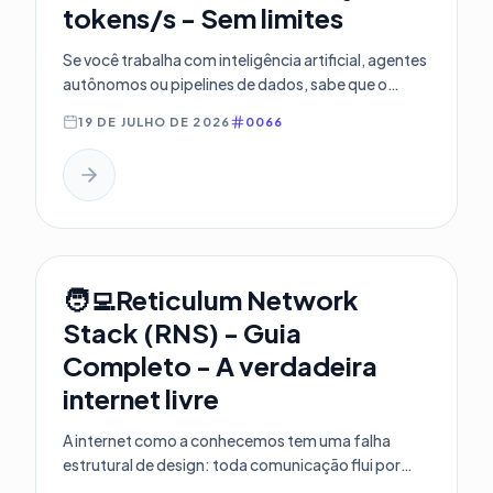
tokens/s - Sem limites
Se você trabalha com inteligência artificial, agentes
autônomos ou pipelines de dados, sabe que o
maior gargalo atual é o...
19 DE JULHO DE 2026
0066
🧑‍💻Reticulum Network
Stack (RNS) - Guia
Completo - A verdadeira
internet livre
A internet como a conhecemos tem uma falha
estrutural de design: toda comunicação flui por
uma infraestrutura centralizada que nós alugamos,