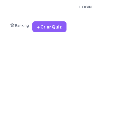
LOGIN
🏆 Ranking
+ Criar Quiz