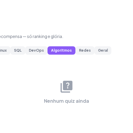
compensa — só ranking e glória.
inux
SQL
DevOps
Algoritmos
Redes
Geral
quiz
Nenhum quiz ainda